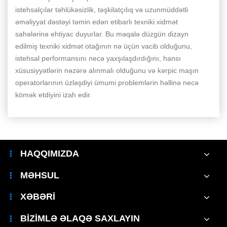
istehsalçılar təhlükəsizlik, təşkilatçılıq və uzunmüddətli
əməliyyat dəstəyi təmin edən etibarlı texniki xidmət
sahələrinə ehtiyac duyurlar. Bu məqalə düzgün dizayn
edilmiş texniki xidmət otağının nə üçün vacib olduğunu,
istehsal performansını necə yaxşılaşdırdığını, hansı
xüsusiyyətlərin nəzərə alınmalı olduğunu və kərpic maşın
operatorlarının üzləşdiyi ümumi problemlərin həllinə necə
kömək etdiyini izah edir.
HAQQIMIZDA
MƏHSUL
XƏBƏRI
BIZIMLƏ ƏLAQƏ SAXLAYIN