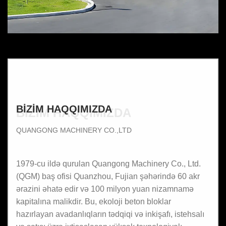
BIZIM HAQQIMIZDA
BIZIM HAQQIMIZDA
QUANGONG MACHINERY CO.,LTD
1979-cu ildə qurulan Quangong Machinery Co., Ltd.
(QGM) baş ofisi Quanzhou, Fujian şəhərində 60 akr
ərazini əhatə edir və 100 milyon yuan nizamnamə
kapitalına malikdir. Bu, ekoloji beton bloklar
hazırlayan avadanlıqların tədqiqi və inkişafı, istehsalı