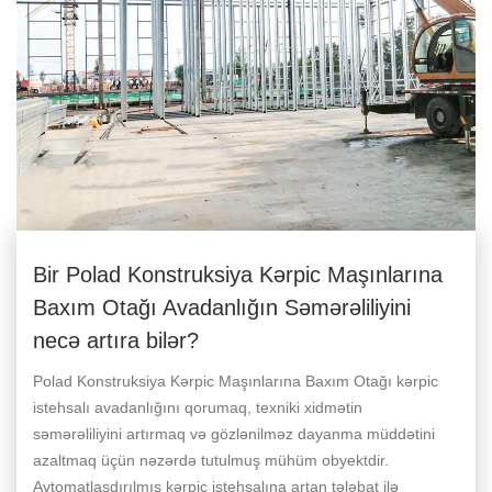
Bir Polad Konstruksiya Kərpic Maşınlarına
Baxım Otağı Avadanlığın Səmərəliliyini
necə artıra bilər?
Polad Konstruksiya Kərpic Maşınlarına Baxım Otağı kərpic
istehsalı avadanlığını qorumaq, texniki xidmətin
səmərəliliyini artırmaq və gözlənilməz dayanma müddətini
azaltmaq üçün nəzərdə tutulmuş mühüm obyektdir.
Avtomatlaşdırılmış kərpic istehsalına artan tələbat ilə