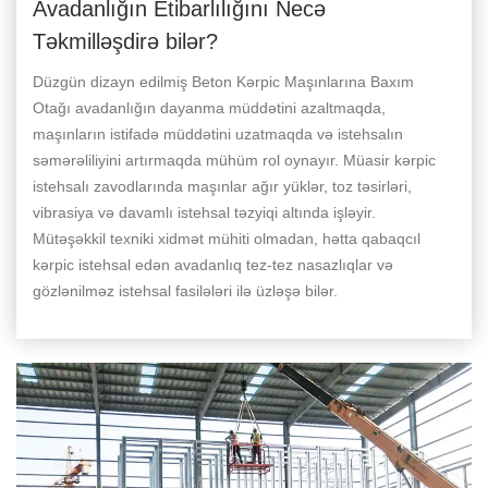
Avadanlığın Etibarlılığını Necə
Təkmilləşdirə bilər?
Düzgün dizayn edilmiş Beton Kərpic Maşınlarına Baxım
Otağı avadanlığın dayanma müddətini azaltmaqda,
maşınların istifadə müddətini uzatmaqda və istehsalın
səmərəliliyini artırmaqda mühüm rol oynayır. Müasir kərpic
istehsalı zavodlarında maşınlar ağır yüklər, toz təsirləri,
vibrasiya və davamlı istehsal təzyiqi altında işləyir.
Mütəşəkkil texniki xidmət mühiti olmadan, hətta qabaqcıl
kərpic istehsal edən avadanlıq tez-tez nasazlıqlar və
gözlənilməz istehsal fasilələri ilə üzləşə bilər.