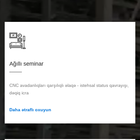
Ağıllı seminar
CNC avadanlıqları qarşılıqlı əlaqə - istehsal status qavrayışı,
dəqiq icra
Daha ətraflı oxuyun