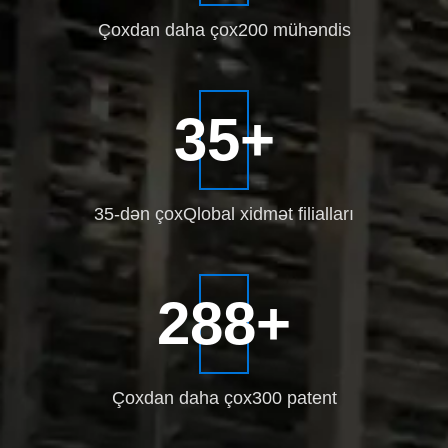
Çoxdan daha çox
200 mühəndis
35
+
35-dən çox
Qlobal xidmət filialları
300
+
Çoxdan daha çox
300 patent