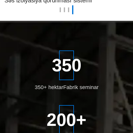
Səs izolyasiya qorunması sistemi
350
350+ hektar
Fabrik seminar
200
+