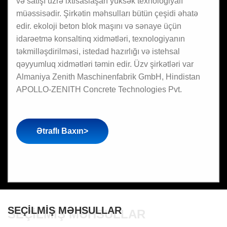
və satışı üzrə ixtisaslaşan yüksək texnologiyalı
müəssisədir. Şirkətin məhsulları bütün çeşidi əhatə
edir. ekoloji beton blok maşını və sənaye üçün
idarəetmə konsaltinq xidmətləri, texnologiyanın
təkmilləşdirilməsi, istedad hazırlığı və istehsal
qəyyumluq xidmətləri təmin edir. Üzv şirkətləri var
Almaniya Zenith Maschinenfabrik GmbH, Hindistan
APOLLO-ZENITH Concrete Technologies Pvt.
Ətraflı Baxın>
SEÇILMIŞ MƏHSULLAR
SEÇILMIŞ MƏHSULLAR