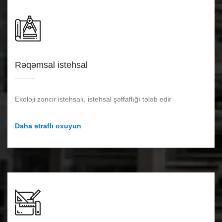
Rəqəmsal istehsal
Ekoloji zəncir istehsalı, istehsal şəffaflığı tələb edir
Daha ətraflı oxuyun