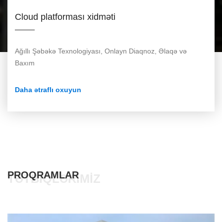
Cloud platforması xidməti
Ağıllı Şəbəkə Texnologiyası, Onlayn Diaqnoz, Əlaqə və
Baxım
Daha ətraflı oxuyun
PROQRAMLAR
TƏTBIQLƏRIMIZ