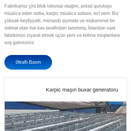
Fabrikamız çini blok istismar otağını, polad quruluşu
müalicə edən soba, kərpic müalicə sobası, ect verir. Biz
yüksək keyfiyyətli, münasib qiymətə və mükəmməl bir
xidmət olan hər kəs tərəfindən tanımırıq. İstənilən vaxt
fabrikimizi ziyarət etmək üçün yeni və köhnə müştərilərə
xoş gəlmisiniz.
Ətraflı Baxın
Kərpic maşın buxar generatoru