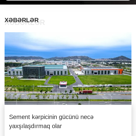
XƏBƏRLƏR
XƏBƏRLƏR
Sement kərpicinin gücünü necə
yaxşılaşdırmaq olar