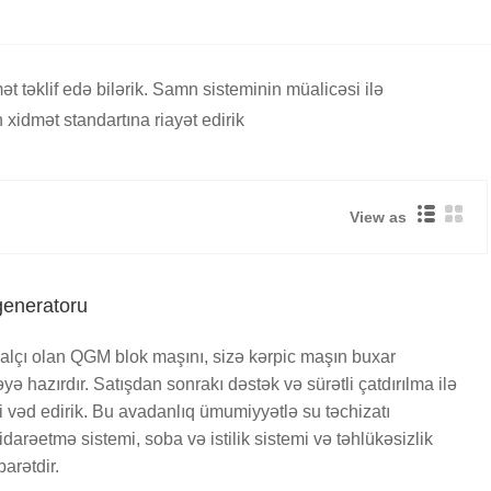
t təklif edə bilərik. Samn sisteminin müalicəsi ilə
xidmət standartına riayət edirik
View as
generatoru
salçı olan QGM blok maşını, sizə kərpic maşın buxar
yə hazırdır. Satışdan sonrakı dəstək və sürətli çatdırılma ilə
 vəd edirik. Bu avadanlıq ümumiyyətlə su təchizatı
darəetmə sistemi, soba və istilik sistemi və təhlükəsizlik
arətdir.