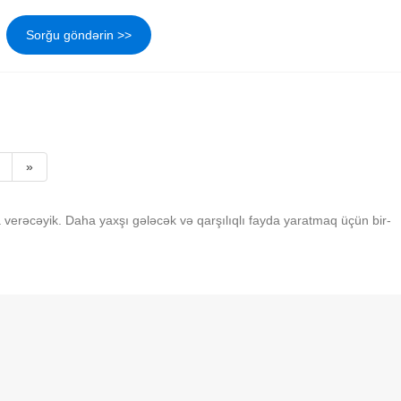
Sorğu göndərin >>
»
a verəcəyik. Daha yaxşı gələcək və qarşılıqlı fayda yaratmaq üçün bir-