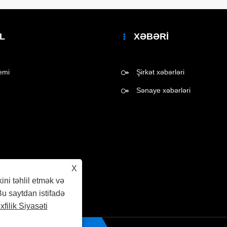
L
XƏBƏRI
emi
Şirkət xəbərləri
Sənaye xəbərləri
X
kini təhlil etmək və
Bu saytdan istifadə
filik Siyasəti