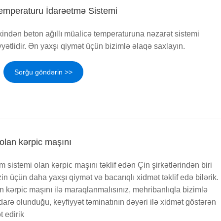
Temperaturu İdarəetmə Sistemi
indən beton ağıllı müalicə temperaturuna nəzarət sistemi
yyətlidir. Ən yaxşı qiymət üçün bizimlə əlaqə saxlayın.
Sorğu göndərin >>
olan kərpic maşını
sistemi olan kərpic maşını təklif edən Çin şirkətlərindən biri
n üçün daha yaxşı qiymət və bacarıqlı xidmət təklif edə bilərik.
 kərpic maşını ilə maraqlanmalısınız, mehribanlıqla bizimlə
darə olunduğu, keyfiyyət təminatının dəyəri ilə xidmət göstərən
t edirik