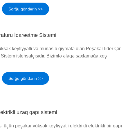
Sorğu göndərin >>
aturu İdarəetmə Sistemi
sək keyfiyyətli və münasib qiymətə olan Peşəkar lider Çin
Sistem istehsalçısıdır. Bizimlə əlaqə saxlamağa xoş
Sorğu göndərin >>
ktrikli uzaq qapı sistemi
ı üçün peşəkar yüksək keyfiyyətli elektrikli elektrikli bir qapı