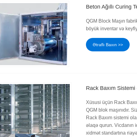
Beton Ağıllı Curing 
QGM Block Maşın fabrik
böyük inventar və keyfi
Ətraflı Baxın >>
Rack Baxım Sistemi 
Xüsusi üçün Rack Baxım 
QGM blok maşınıdır. Sizi
Rack Baxım sistemi olan
əlaqə qurun. Vicdanın i
xidmət standartına riayə