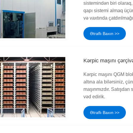
sistemindən biri olara
qapı sistemi almaq üçün
və vaxtında çatdırılmağı
Ətraflı Baxın >>
Kərpic maşını çərçiv
Kərpic maşını QGM blo
altına ala bilərsiniz, ç
maşınmızdır. Satışdan so
vəd edirik.
Ətraflı Baxın >>