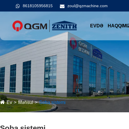
8618105956815
zoul@qzmachine.com
EVDƏ
HAQQIMI
Ev
Məhsul
Soba sistemi
Soba sistemi