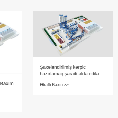
rilmiş kərpic
q şəraiti əldə edilə
Müasir Kərpic İstehsa
ın >>
Niyə Çərçivə Qurutma
olan Kərpic Maşını
Ətraflı Baxın >>
Seçməlisən?