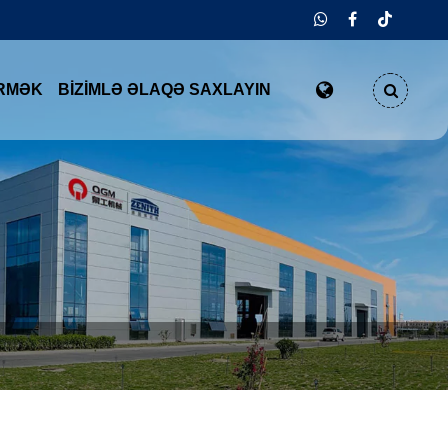
RMƏK
BIZIMLƏ ƏLAQƏ SAXLAYIN