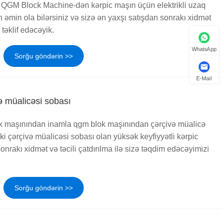
q, QGM Block Machine-dən kərpic maşın üçün elektrikli uzaq
 əmin ola bilərsiniz və sizə ən yaxşı satışdan sonrakı xidmət
 təklif edəcəyik.
WhatsApp
Sorğu göndərin >>
E-Mail
ə müalicəsi sobası
k maşınından inamla qgm blok maşınından çərçivə müalicə
ünki çərçivə müalicəsi sobası olan yüksək keyfiyyətli kərpic
nrakı xidmət və təcili çatdırılma ilə sizə təqdim edəcəyimizi
Sorğu göndərin >>