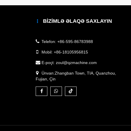
BIZIMLƏ ƏLAQƏ SAXLAYIN
Telefon:
+86-595-86783988
Mobil:
+86-18105956815
E-poçt:
zoul@qzmachine.com
Ünvan:Zhangban Town, TIA, Quanzhou,
Fujian, Çin