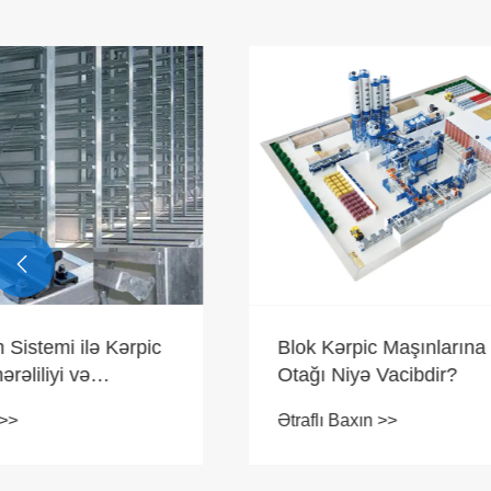

Şaxələndi
hazırlama
bilərmi?
Blok Kərpic Maşınlarına Baxım
Ətraflı Bax
Otağı Niyə Vacibdir?
Ətraflı Baxın >>