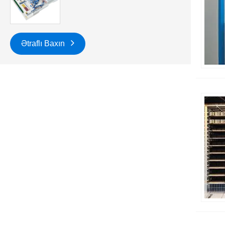
Ətraflı Baxın