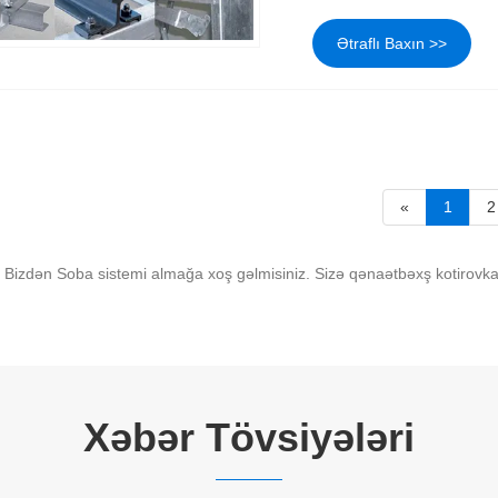
Ətraflı Baxın >>
«
1
2
ar. Bizdən Soba sistemi almağa xoş gəlmisiniz. Sizə qənaətbəxş kotirovk
Xəbər Tövsiyələri