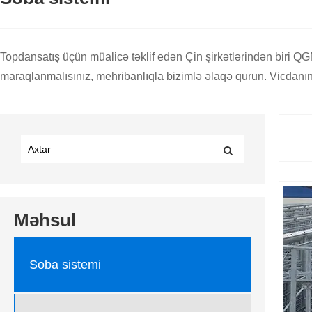
Topdansatış üçün müalicə təklif edən Çin şirkətlərindən biri QGM
maraqlanmalısınız, mehribanlıqla bizimlə əlaqə qurun. Vicdanın i
Məhsul
Soba sistemi