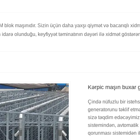
 blok maşınıdır. Sizin üçün daha yaxşı qiymət və bacarıqlı xidmə
darə olunduğu, keyfiyyət təminatının dəyəri ilə xidmət göstərən 
Kərpic maşın buxar 
Çində nüfuzlu bir isteh
generatorunu təklif etmə
sizə təqdim edəcəyimizi
sistemindən, avtomatik i
qorunması sistemidən ib