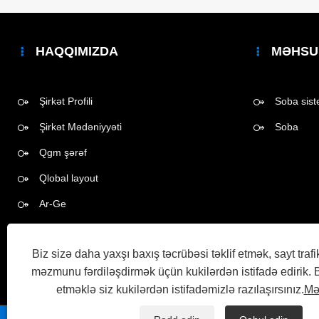
HAQQIMIZDA
MƏHSU
Şirkət Profili
Soba sist
Şirkət Mədəniyyəti
Soba
Qgm şərəf
Qlobal layout
Ar-Ge
Videonuz
Biz sizə daha yaxşı baxış təcrübəsi təklif etmək, sayt trafi
məzmunu fərdiləşdirmək üçün kukilərdən istifadə edirik. 
etməklə siz kukilərdən istifadəmizlə razılaşırsınız.
Məx