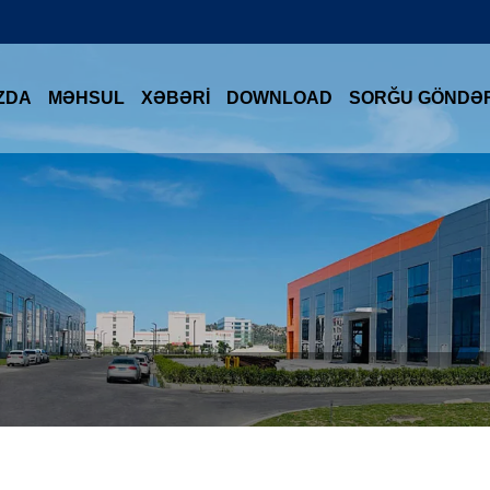
ZDA
MƏHSUL
XƏBƏRI
DOWNLOAD
SORĞU GÖNDƏ