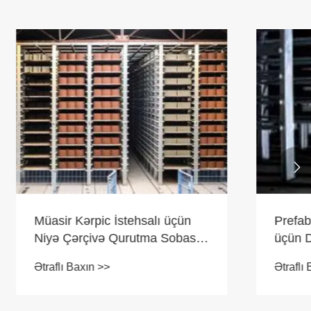

lı üçün
Prefabrik Beton Əməliyyatları
 Sobası
üçün Düzgün Qurutma
Sobasını Necə Seçmək olar?
Ətraflı Baxın >>